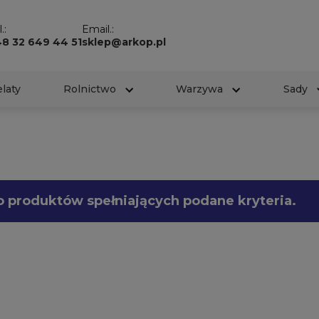
.:
Email.:
48 32 649 44 51
sklep@arkop.pl
laty
Rolnictwo
Warzywa
Sady
o produktów spełniających podane kryteria.