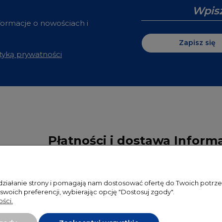
nformacje o nowościach i
Zapisz się
ityką prywatności
Płatności i dostawa
Inform
Czas i koszty dostawy
Polityka pr
 działanie strony i pomagają nam dostosować ofertę do Twoich potr
RODO
 swoich preferencji, wybierając opcję "Dostosuj zgody".
ści.