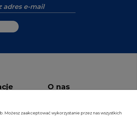
acje
O nas
ywatności
Kontakt i dane firmy
zeb. Możesz zaakceptować wykorzystanie przez nas wszystkich
O firmie
Nagrody i wyróżnienia