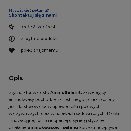
Masz jakieś pytania?
Skontaktuj się z nami
+48 32 649 44 51
zapytaj o produkt
poleć znajomemu
Opis
Stymulator wzrostu
AminoSelenit,
zawierający
aminokwasy pochodzenia roślinnego, przeznaczony
jest do stosowania w uprawie roślin polowych,
warzywniczych oraz w uprawach sadowniczych. Dzięki
innowacyjnej formule opartej o synergistyczne
działanie
aminokwasów
i
selenu
korzystnie wpływa