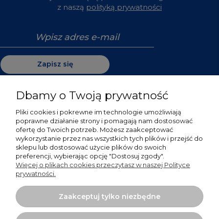
z naszą
polityką prywatności
Zapisz się
Dbamy o Twoją prywatność
Pliki cookies i pokrewne im technologie umożliwiają
Pomoc
poprawne działanie strony i pomagają nam dostosować
ofertę do Twoich potrzeb. Możesz zaakceptować
Moje konto
wykorzystanie przez nas wszystkich tych plików i przejść do
sklepu lub dostosować użycie plików do swoich
preferencji, wybierając opcję "Dostosuj zgody".
Płatności i dostawa
Więcej o plikach cookies przeczytasz w naszej Polityce
prywatności.
Informacje
Zaakceptuj tylko niezbędne
O nas