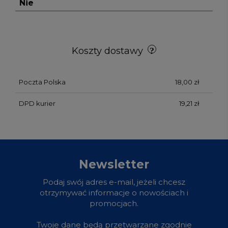
Nie
Koszty dostawy
Poczta Polska
18,00 zł
DPD kurier
19,21 zł
Newsletter
Podaj swój adres e-mail, jeżeli chcesz
otrzymywać informacje o nowościach i
promocjach.
Twoje dane będą przetwarzane zgodnie