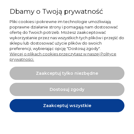
Dbamy o Twoją prywatność
Pliki cookies i pokrewne im technologie umożliwiają
Pomoc
poprawne działanie strony i pomagają nam dostosować
ofertę do Twoich potrzeb. Możesz zaakceptować
Moje konto
wykorzystanie przez nas wszystkich tych plików i przejść do
sklepu lub dostosować użycie plików do swoich
preferencji, wybierając opcję "Dostosuj zgody".
Płatności i dostawa
Więcej o plikach cookies przeczytasz w naszej Polityce
prywatności.
Informacje
Zaakceptuj tylko niezbędne
O nas
Dostosuj zgody
Zaakceptuj wszystkie
Projekt i wykonanie:
Ecommercy.pl
Pokaż pełną wersję strony