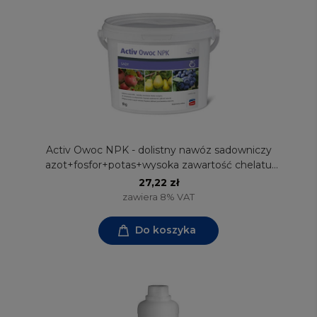
Activ Owoc NPK - dolistny nawóz sadowniczy
azot+fosfor+potas+wysoka zawartość chelatu
manganu
27,22 zł
zawiera 8% VAT
Do koszyka